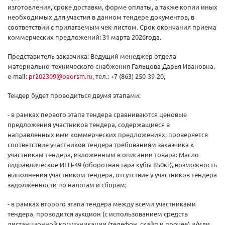
изготовления, сроке доставки, форме оплаты, а также копии иных
необходимых для участия в данном тендере документов, в
соответствии с прилагаемым чек-листом. Срок окончания приема
коммерческих предложений: 31 марта 2026года.
Представитель заказчика: Ведущий менеджер отдела
материально-технического снабжения Гальцова Дарья Ивановна,
e-mail:
pr202309@oaorsm.ru
, тел.: +7 (863) 250-39-20,
Тендер будет проводиться двумя этапами:
- в рамках первого этапа тендера сравниваются ценовые
предложения участников тендера, содержащиеся в
направленных ими коммерческих предложениях, проверяется
соответствие участников тендера требованиям заказчика к
участникам тендера, изложенным в описании товара: Масло
гидравлическое ИГП-49 (оборотная тара кубы 850кг), возможность
выполнения участником тендера, отсутствие у участников тендера
задолженности по налогам и сборам;
- в рамках второго этапа тендера между всеми участниками
тендера, проводится аукцион (с использованием средств
дистанционной коммуникации (телефон, скайп и прочее) и/или