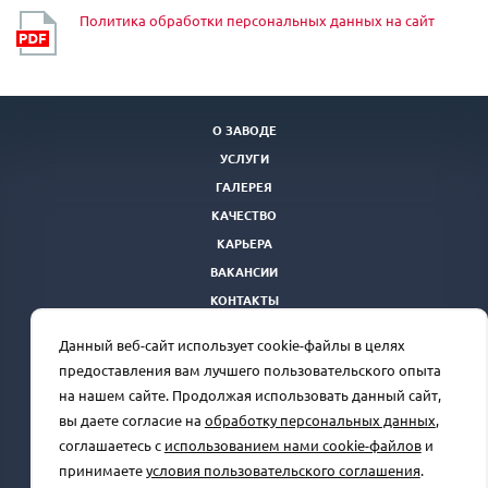
Политика обработки персональных данных на сайт
О ЗАВОДЕ
УСЛУГИ
ГАЛЕРЕЯ
КАЧЕСТВО
КАРЬЕРА
ВАКАНСИИ
КОНТАКТЫ
ТЕНДЕРНАЯ ПЛОЩАДКА
Данный веб-сайт использует cookie-файлы в целях
Отдел продаж
+7(863) 250-39-24
rprz@oaorsm.ru
предоставления вам лучшего пользовательского опыта
на нашем сайте. Продолжая использовать данный сайт,
вы даете согласие на
обработку персональных данных
,
соглашаетесь с
использованием нами cookie-файлов
и
Сделано в
принимаете
условия пользовательского соглашения
.