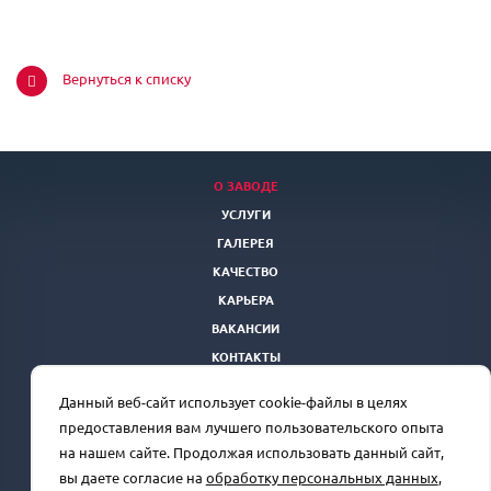
Вернуться к списку
О ЗАВОДЕ
УСЛУГИ
ГАЛЕРЕЯ
КАЧЕСТВО
КАРЬЕРА
ВАКАНСИИ
КОНТАКТЫ
ТЕНДЕРНАЯ ПЛОЩАДКА
Данный веб-сайт использует cookie-файлы в целях
Отдел продаж
+7(863) 250-39-24
rprz@oaorsm.ru
предоставления вам лучшего пользовательского опыта
на нашем сайте. Продолжая использовать данный сайт,
вы даете согласие на
обработку персональных данных
,