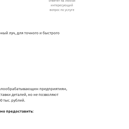
ответят на любой
интересующий
вопрос по услуге
ный луч, для точного и быстрого
аллообрабатывающим предприятиям,
тавки деталей, но не позволяют
 тыс. рублей.
имо предоставить: