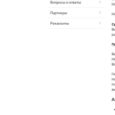
Вопросы и ответы
М
Партнеры
М
Реквизиты
С
В
р
П
В
М
В
Г
Н
п
в
Д