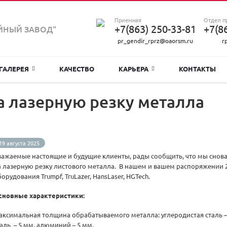
Приемная
Отдел п
+7(863) 250-33-81
+7(8
ЙНЫЙ ЗАВОД"
pr_gendir_rprz@oaorsm.ru
r
ГАЛЕРЕЯ
КАЧЕСТВО
КАРЬЕРА
КОНТАКТЫ
а лазерную резку металла
19 августа 2025
важаемые настоящие и будущие клиенты, рады сообщить, что мы снов
а лазерную резку листового металла. В нашем и вашем распоряжении 
орудования Trumpf, TruLazer, HansLaser, HGTech.
сновные характеристики:
аксимальная толщина обрабатываемого металла: углеродистая сталь 
таль – 5 мм, алюминий – 5 мм.