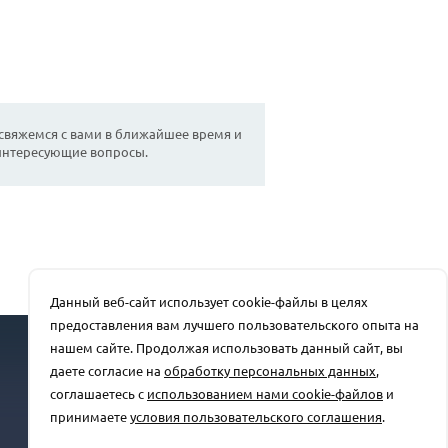
 свяжемся с вами в ближайшее время и
 интересующие вопросы.
Данный веб-сайт использует cookie-файлы в целях
предоставления вам лучшего пользовательского опыта на
Отдел продаж
нашем сайте. Продолжая использовать данный сайт, вы
+7(863) 250-39-24
даете согласие на
обработку персональных данных
,
rprz@oaorsm.ru
соглашаетесь с
использованием нами cookie-файлов
и
принимаете
условия пользовательского соглашения
.