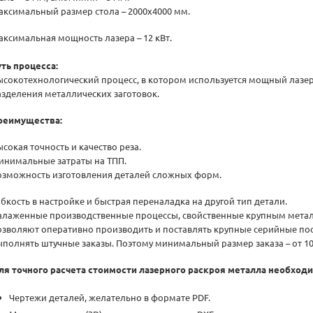
аксимальный размер стола – 2000х4000 мм.
аксимальная мощность лазера – 12 кВт.
уть процесса:
ысокотехнологический процесс, в котором используется мощный лазер
азделения металлических заготовок.
реимущества:
ысокая точность и качество реза.
инимальные затраты на ТПП.
озможность изготовления деталей сложных форм.
ибкость в настройке и быстрая переналадка на другой тип детали.
алаженные производственные процессы, свойственные крупным мет
озволяют оперативно производить и поставлять крупные серийные пос
ыполнять штучные заказы. Поэтому минимальный размер заказа – от 100
ля точного расчета стоимости лазерного раскроя металла необход
Чертежи деталей, желательно в формате PDF.