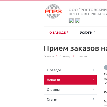
ООО "РОСТОВСКИЙ
ПРЕССОВО-РАСКРО
О ЗАВОДЕ
УСЛУГИ
Прием заказов н
Главная
О заводе
Новости
О заводе
У
н
Новости
об
Отзывы
О
Статьи
М
с