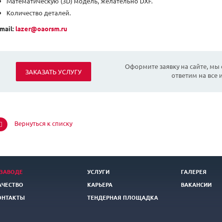
Математическую (3D) модель, желательно DXF.
Количество деталей.
mail:
lazer@oaorsm.ru
Оформите заявку на сайте, мы
ЗАКАЗАТЬ УСЛУГУ
ответим на все
Вернуться к списку
 ЗАВОДЕ
УСЛУГИ
ГАЛЕРЕЯ
АЧЕСТВО
КАРЬЕРА
ВАКАНСИИ
ОНТАКТЫ
ТЕНДЕРНАЯ ПЛОЩАДКА